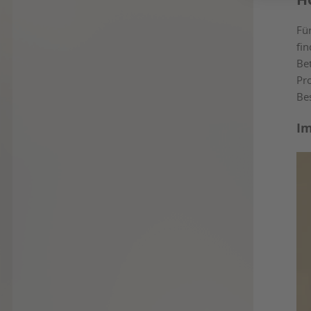
Fü
fi
Bet
Pr
Be
Im