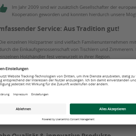
Im Jahr 2009 sind wir zusätzlich Gesellschafter der europaw
Kooperation geworden und konnten hierdurch unsere Mögl
mfassender Service: Aus Tradition gut!
Die einzelnen Holzpartner sind vielfach Familienunternehmen mit
durch die Einkaufsgenossenschaft von Tischlern und Zimmerern. Mi
einzelnen Holzhändler fest verwurzelt in ihrer Region.
Trotz mitunter beeindruckender Größe zeichnet uns übergreifend 
wichtignehmen mit seinen individuellen Bedürfnissen.
Unsere Produkte und Leistungen sind stets auf der Höhe der Zei
Geschäft zu unterstützen. Schließlich profitieren auch wir davon,
haben!
Unsere hohe Fachkompetenz durch langjährige Erfahrung und langfr
ist ebenfalls ein Plus für unsere Kunden.
ohe Qualität & innovative Produkte