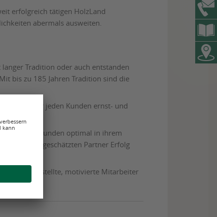
eit erfolgreich tätigen HolzLand
ichkeiten abermals ausweiten.
 langer Tradition oder auch entstanden
t bis zu 185 Jahren Tradition sind die
aus, dass wir jeden Kunden ernst- und
t, um unsere Kunden optimal in ihrem
 wenn unsere geschätzten Partner Erfolg
istig angestellte, motivierte Mitarbeiter