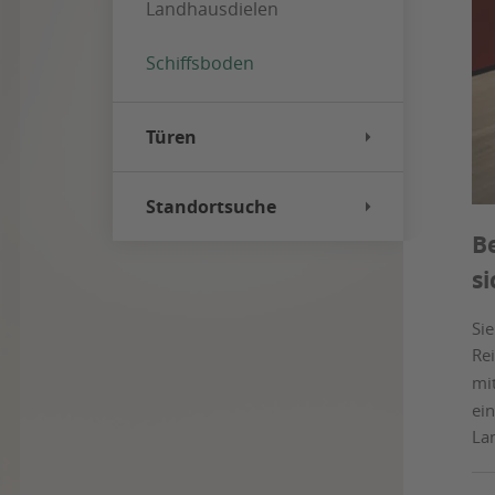
Landhausdielen
Schiffsboden
Türen
Standortsuche
B
si
Sie
Rei
mi
ein
La