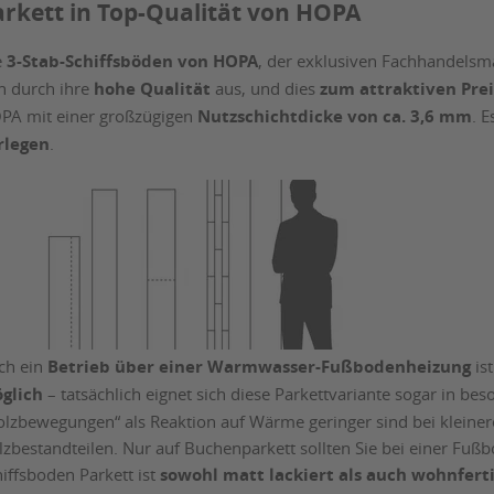
arkett in Top-Qualität von HOPA
e
3-Stab-Schiffsböden von HOPA
, der exklusiven Fachhandelsm
ch durch ihre
hohe Qualität
aus, und dies
zum attraktiven Prei
PA mit einer großzügigen
Nutzschichtdicke von ca. 3,6 mm
. 
rlegen
.
ch ein
Betrieb über einer Warmwasser-Fußbodenheizung
is
glich
– tatsächlich eignet sich diese Parkettvariante sogar in b
olzbewegungen“ als Reaktion auf Wärme geringer sind bei klei
lzbestandteilen. Nur auf Buchenparkett sollten Sie bei einer Fuß
iffsboden Parkett ist
sowohl matt lackiert als auch wohnfert