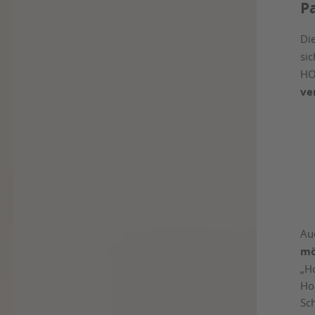
P
Di
si
HO
ve
Au
mö
„H
Ho
Sch