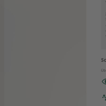
Sc
Übe