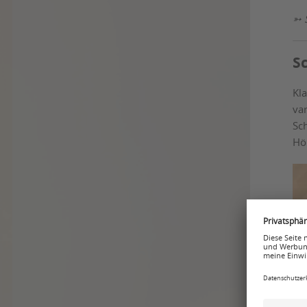
➳ 
S
Kl
va
Sc
Hö