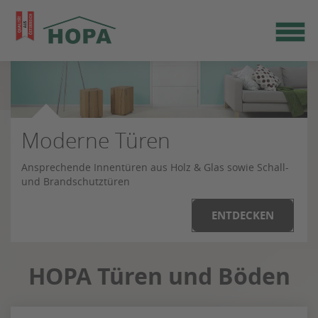
Zum
Seiteninhalt
springen
Edle Parkettböden
Moderne Türen
Raffinierte Glastüren
Sichere Wohnungstüren
Ansprechende Innentüren aus Holz & Glas sowie Schall-
und Brandschutztüren
ENTDECKEN
HOPA Türen und Böden