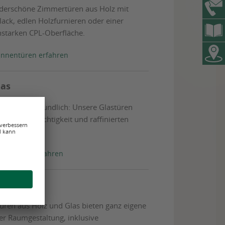
nderschöne Zimmertüren aus Holz mit
ack, edlen Holzfurnieren oder einer
nstarken CPL-Oberfläche.
Innentüren erfahren
las
rent und freundlich: Unsere Glastüren
iligraner Leichtigkeit und raffinierten
Glastüren erfahren
n
üren aus Holz und Glas bieten ganz eigene
er Raumgestaltung, inklusive