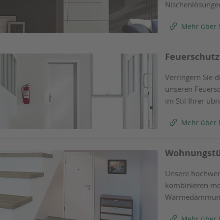
Nischenlösunge
Mehr über 
Feuerschutz
Verringern Sie d
unseren Feuersc
im Stil Ihrer übr
Mehr über 
Wohnungst
Unsere hochwer
kombinieren mod
Wärmedämmung,
Mehr über 