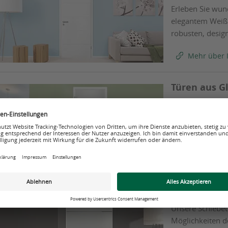
Erleben Sie wu
elegantem Weißl
robusten, desig
Mehr über 
Türen aus G
Modern, transpa
überzeugen mit f
Designs.
Mehr über 
Schiebetüre
Unsere Schiebet
Möglichkeiten d