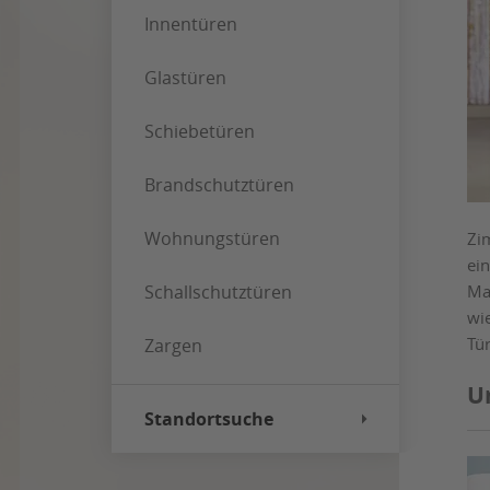
Innentüren
Glastüren
Schiebetüren
Brandschutztüren
Wohnungstüren
Zi
ei
Schallschutztüren
Ma
wi
Tü
Zargen
U
Standortsuche